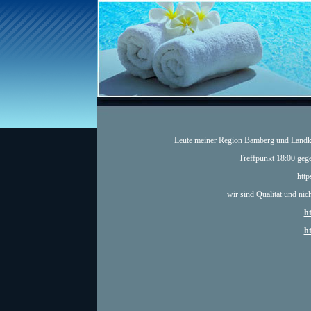
Leute meiner Region Bamberg und Landk
Treffpunkt 18:00 geg
http
wir sind Qualität und nich
h
h