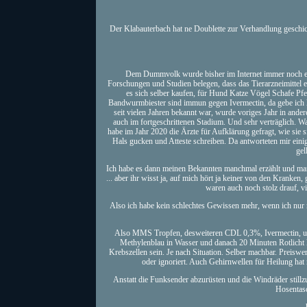
Der Klabauterbach hat ne Doublette zur Verhandlung geschic
Dem Dummvolk wurde bisher im Internet immer noch eing
Forschungen und Studien belegen, dass das Tierarzneimittel e
es sich selber kaufen, für Hund Katze Vögel Schafe P
Bandwurmbiester sind immun gegen Ivermectin, da gebe ich li
seit vielen Jahren bekannt war, wurde voriges Jahr in ander
auch im fortgeschrittenen Stadium. Und sehr verträglich. W
habe im Jahr 2020 die Ärzte für Aufklärung gefragt, wie sie 
Hals gucken und Atteste schreiben. Da antworteten mir einig
gel
Ich habe es dann meinen Bekannten manchmal erzählt und man
... aber ihr wisst ja, auf mich hört ja keiner von den Kranken
waren auch noch stolz drauf, v
Also ich habe kein schlechtes Gewissen mehr, wenn ich nur no
Also MMS Tropfen, desweiteren CDL 0,3%, Ivermectin, und 
Methylenblau in Wasser und danach 20 Minuten Rotlicht
Krebszellen sein. Je nach Situation. Selber machbar. Preisw
oder ignoriert. Auch Gehirnwellen für Heilung hat n
Anstatt die Funksender abzurüsten und die Windräder still
Hosentasc