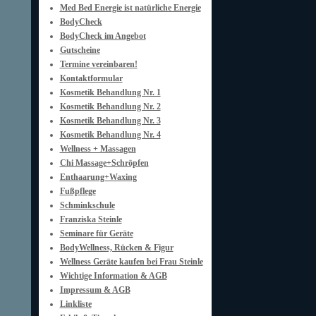
Med Bed Energie ist natürliche Energie
BodyCheck
BodyCheck im Angebot
Gutscheine
Termine vereinbaren!
Kontaktformular
Kosmetik Behandlung Nr. 1
Kosmetik Behandlung Nr. 2
Kosmetik Behandlung Nr. 3
Kosmetik Behandlung Nr. 4
Wellness + Massagen
Chi Massage+Schröpfen
Enthaarung+Waxing
Fußpflege
Schminkschule
Franziska Steinle
Seminare für Geräte
BodyWellness, Rücken & Figur
Wellness Geräte kaufen bei Frau Steinle
Wichtige Information & AGB
Impressum & AGB
Linkliste