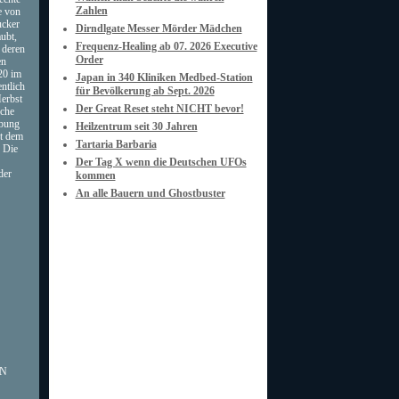
Zahlen
e von
ucker
Dirndlgate Messer Mörder Mädchen
ubt,
Frequenz-Healing ab 07. 2026 Executive
 deren
Order
en
20 im
Japan in 340 Kliniken Medbed-Station
ntlich
für Bevölkerung ab Sept. 2026
erbst
Der Great Reset steht NICHT bevor!
iche
rbung
Heilzentrum seit 30 Jahren
it dem
Tartaria Barbaria
 Die
Der Tag X wenn die Deutschen UFOs
der
kommen
An alle Bauern und Ghostbuster
EN