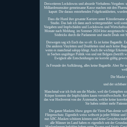
Desweiteren Lockdowns und absurde Verhaltens-Vorgaben: um
Milliardenumsätze gemeinsame Kasse machen mit den Pharmaz
kaputt: Die daraus entstehenden Folgekrankheiten, wurd
Dass die Huml ihre gesamte Karriere unter Künstlername ag
Studio. Das hab ich dann auch weitergemeldet: weil somit
Vorgaben und Impfschäden und Lockdowns und Wirtschaftsschä
Monate nach Meldung im Sommer 2024 leise ausgetauscht wurde, s
Södtricks durch die Parlamente und macht Deals mit 
Deswegen sag ich Euch das so oft. Es ist keine Bagatelle. Es
Die anderen Vinyletten und Doubletten sind auch keine Bagat
wenn es manchmal salopp klingt. Auch die wichtige Erkenn
in Sachen ungültiger Politik von und mit Belgien (betrifft 
Ewigkeit alle Entscheidungen nie korrekt gültig gewes
Ja Freunde der Aufklärung, alles keine Bagatelle. Aber Ihr w
wei
Die Maske w
und der sichtbar
Manchmal war ich froh um die Maske, weil die Geimpften so 
Körper konnten die Impfschäden kaum verstoffwechseln. Kein
das war Hochverrat von der Ärztemafia, welche keine korrekte 
Sie haben seither mehr Patiente
Die ganze Masken-Show gegen die Viren-Plan-demie weltwe
Fliegenschutz. Eigentlich weiss weltweit ja jeder Militär 
nur ABC-Masken schützen können und keine Gesichtswindel u
alle Männer im Land haben es eigentlich seit der Grundau
Maskenlappen befohlen haben unter Zwang und Strafe. Gesich