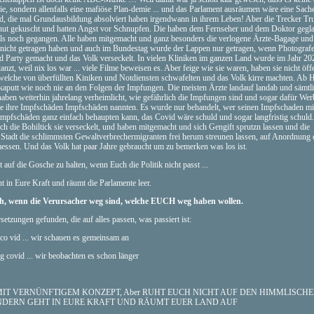
e, sondern allenfalls eine mafiöse Plan-demie ... und das Parlament ausräumen wäre eine Sach
, die mal Grundausbildung absolviert haben irgendwann in ihrem Leben! Aber die Trecker Tr
hut gekuscht und hatten Angst vor Schnupfen. Die haben dem Fernseher und dem Doktor gegla
als noch gegangen. Alle haben mitgemacht und ganz besonders die verlogene Ärzte-Bagage und
e nicht getragen haben und auch im Bundestag wurde der Lappen nur getragen, wenn Photograf
Party gemacht und das Volk verseckelt. In vielen Kliniken im ganzen Land wurde im Jahr 20
zt, weil nix los war ... viele Filme beweisen es. Aber feige wie sie waren, haben sie nicht öffe
 welche von überfüllten Kiniken und Notdiensten schwafelten und das Volk kirre machten. Ab H
 kaputt wie noch nie an den Folgen der Impfungen. Die meisten Ärzte landauf landab und sämtl
ben weiterhin jahrelang verheimlicht, wie gefährlich die Impfungen sind und sogar dafür We
he ihre Impfschäden Impfschäden nannten. Es wurde nur behandelt, wer seinen Impfschaden m
Impfschäden ganz einfach behaupten kann, das Covid wäre schuld und sogar langfristig schuld.
ch die Bohiltick sie verseckelt, und haben mitgemacht und sich Gengift sprutzn lassen und die
r Stadt die schlimmsten Gewaltverbrechermigranten frei herum streunen lassen, auf Anordnung 
messen. Und das Volk hat paar Jahre gebraucht um zu bemerken was los ist.
t auf die Gosche zu halten, wenn Euch die Politik nicht passt ...
t in Eure Kraft und räumt die Parlamente leer.
ch, wenn die Verursacher weg sind, welche EUCH weg haben wollen.
etzungen gefunden, die auf alles passen, was passiert ist:
co vid ... wir schauen es gemeinsam an
g covid ... wir beobachten es schon länger
T VERNÜNFTIGEM KONZEPT, Aber RUHT EUCH NICHT AUF DEN HIMMLISCH
ONDERN GEHT IN EURE KRAFT UND RÄUMT EUER LAND AUF