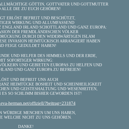
ALLMÄCHTIGE GÖTTIN, GOTTVATER UND GOTTMUTTER
 ALLE DIE ZU EUCH GEHÖREN!
IGT ERLÖST BEFREIT UND BESCHÜTZT,
TIGER WIRKUNG UND ALLUMFASSEND
NZ ENGLAND IRLAND SCHOTTLAND UND GANZ EUROPA:
VASION DER FREMDLÄNDISCHEN VÖLKER
DRÜCKUNG DURCH DEN WIDERWÄRTIGEN ISLAM
ESE INVASION HEIMTÜCKISCH ARRANGIERT HABEN
ND FEIGE GEDULDET HABEN!
EUNDE UND HELFER DES HIMMELS UND DER ERDE,
MIT SOFORTIGER WIRKUNG:
VÖLKERN UND GEBIETEN EUROPAS ZU HELFEN UND
HLAND UND GANZ EUROPA ZU BEFREIEN!
LÖST UND BEFREIT UNS AUCH
ORANZ HEIMTÜCKE BOSHEIT UND SCHEINHEILIGKEIT
CHEN UND GEISTESHALTUNG UND WESENHEITEN,
ES SO SCHLIMM BISHER GEWORDEN IST!
eva-herman.net/offiziell/?beitrag=231874
N WÜRDIGE MENCHEN UM UNS HABEN,
E WELCHE NICHT ZU UNS GEHÖREN.
DANKE!