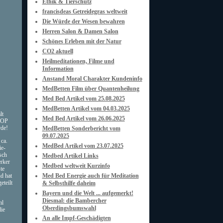
Ethik & Tierschutz
francisdeas Getreidegras weltweit
Die Würde der Wesen bewahren
Herren Salon & Damen Salon
Schönes Erleben mit der Natur
CO2 aktuell
Heilmeditationen, Filme und
Information
Anstand Moral Charakter Kundeninfo
MedBetten Film über Quantenheilung
Med Bed Artikel vom 25.08.2025
MedBetten Artikel vom 04.03.2025
lt
Med Bed Artikel vom 26.06.2025
s OP
rde!
MedBetten Sonderbericht vom
09.07.2025
ca.
MedBed Artikel vom 23.07.2025
ie-
sch
Medbed Artikel Links
rker
Medbed weltweit Kurzinfo
te
d hat
Med Bed Energie auch für Meditation
eteilt
& Selbsthilfe daheim
Bayern und die Welt ... aufgemerkt!
Diesmal: die Bambercher
ml
Oberdingsbumswahl
die
An alle Impf-Geschädigten