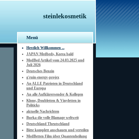
steinlekosmetik
Menü
Herzlich Willkommen ...
JAPAN Medbeds, Korea bald
MedBed Artikel vom 24.03.2025 und
Juli 2026
Deutsches Benzin
g'ruin-energy-projex
An ALLE Patrioten in Deutschland
und Europa
An alle Aufklärersender & Kollegen
Klone, Doubletten & Vinyletten in
Politicks
aktuelle Nachrichten
Burka die volle Blamage weltweit
Deutschland Theutschland
Bitte komplett anschauen und verteilen
MedBetten Film über Quantenheilung