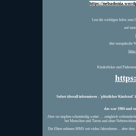
https://nebadonia.word
Lest die wichtigen Infos zum
auf mein
dier europäische Wi
http
Kinderficker und Päderaste
https
Sofort überall informieren - 'plötzlicher Kindsto
das war 1984 und som
Aber sie impften scheinheilig weiter ... zeitgleich verheim
bei Menschen und Tieren und ohne Nebenwirkunge
Die Eliten nehmen MMS seit vielen Jahrzehnten ... aber de