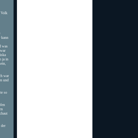
 Volk
e
r kann
nd was
zwar
iska
 ja in
ein,
ch war
en und
te so
pfen
en
chaut
 der