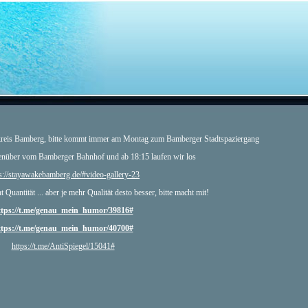
reis Bamberg, bitte kommt immer am Montag zum Bamberger Stadtspaziergang
enüber vom Bamberger Bahnhof und ab 18:15 laufen wir los
s://stayawakebamberg.de/#video-gallery-23
t Quantität ... aber je mehr Qualität desto besser, bitte macht mit!
ttps://t.me/genau_mein_humor/39816#
ttps://t.me/genau_mein_humor/40700#
https://t.me/AntiSpiegel/15041#