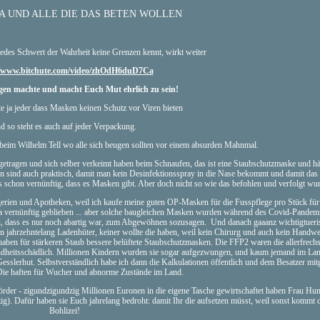
A UND ALLE DIE DAS BETEN WOLLEN
des Schwert der Wahrheit keine Grenzen kennt, wirkt weiter
//www.bitchute.com/video/zhOdH6duD7Ca
gen machte und macht Euch Mut ehrlich zu sein!
ste ja jeder dass Masken keinen Schutz vor Viren bieten
d so steht es auch auf jeder Verpackung.
beim Wilhelm Tell wo alle sich beugen sollten vor einem absurden Mahnmal.
etragen und sich selber verkeimt haben beim Schnaufen, das ist eine Staubschutzmaske und hä
en sind auch praktisch, damit man kein Desinfektionsspray in die Nase bekommt und damit da
as schon vernünftig, dass es Masken gibt. Aber doch nicht so wie das befohlen und verfolgt wu
erien und Apotheken, weil ich kaufe meine guten OP-Masken für die Fusspflege pro Stück für 
 da vernünftig geblieben ... aber solche baugleichen Masken wurden während des Covid-Pandem
en, dass es nur noch abartig war, zum Abgewöhnen sozusagen. Und danach gaaanz wichtigtueri
jahrzehntelang Ladenhüter, keiner wollte die haben, weil kein Chirurg und auch kein Handwe
aben für stärkeren Staub bessere belüftete Staubschutzmasken. Die FFP2 waren die allerfrechs
undheitsschädlich. Millionen Kindern wurden sie sogar aufgezwungen, und kaum jemand im Lan
esslerhut. Selbstverständlich habe ich dann die Kalkulationen öffentlich und dem Besatzer mitg
ie haften für Wucher und abnorme Zustände im Land.
der - zigundzigundzig Millionen Euronen in die eigene Tasche gewirtschaftet haben Frau Hu
). Dafür haben sie Euch jahrelang bedroht: damit Ihr die aufsetzen müsst, weil sonst kommt 
Bohlizei!