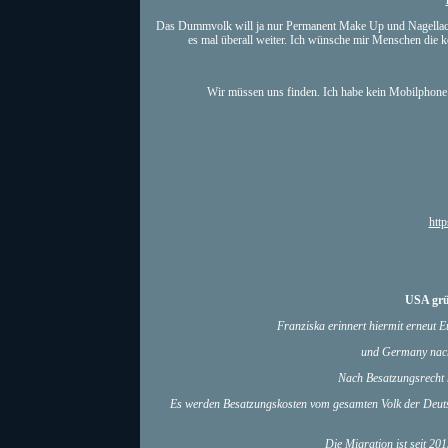
Das Dummvolk will ja nur Permanent Make Up und Nagellack un
es mal überall weiter. Ich wünsche mir Menschen die kör
Wir müssen uns finden. Ich habe kein Mobilphone 
htt
USA grü
Franziska erinnert hiermit erneut 
und Germany nach
Nach Besatzungsrecht 
Es werden Besatzungskosten vom gesamten Volk der Deuts
Die Migration ist seit 2