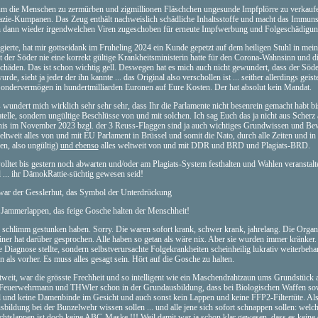
 die Menschen zu zermürben und zigmillionen Fläschchen ungesunde Impfplörre zu verkaufe
ie-Kumpanen. Das Zeug enthält nachweislich schädliche Inhaltsstoffe und macht das Immun
en dann wieder irgendwelchen Viren zugeschoben für erneute Impfwerbung und Folgeschädigu
ierte, hat mir gottseidank im Fruheling 2024 ein Kunde gepetzt auf dem heiligen Stuhl in mei
 der Söder nie eine korrekt gültige Krankheitsministerin hatte für den Corona-Wahnsinn und d
den. Das ist schon wichtig gell. Deswegen hat es mich auch nicht gewundert, dass der Söde
ieht ja jeder der ihn kannte ... das Original also verschollen ist ... seither allerdings geiste
Sondervermögen in hundertmilliarden Euronen auf Eure Kosten. Der hat absolut kein Mandat.
 wundert mich wirklich sehr sehr sehr, dass Ihr die Parlamente nicht besenrein gemacht habt bi
elle, sondern ungültige Beschlüsse von und mit solchen. Ich sag Euch das ja nicht aus Scherz
tnis im November 2023 bzgl. der 3 Reuss-Flaggen sind ja auch wichtiges Grundwissen und Be
weltweit alles von und mit EU Parlament in Brüssel und somit die Nato, durch alle Zeiten und in 
en, also ungültig)
und ebenso
alles weltweit von und mit DDR und BRD und Plagiats-BRD.
olltet bis gestern noch abwarten und/oder am Plagiats-System festhalten und Wahlen veranstalte
l ... ihr DämokRattie-süchtig gewesen seid!
ar der Gesslerhut, das Symbol der Unterdrückung
e Jammerlappen, das feige Gosche halten der Menschheit!
schlimm gestunken haben. Sorry. Die waren sofort krank, schwer krank, jahrelang. Die Orga
er hat darüber gesprochen. Alle haben so getan als wäre nix. Aber sie wurden immer kränker
Diagnose stellte, sondern selbstverursachte Folgekrankheiten scheinheilig lukrativ weiterbehan
n als vorher. Es muss alles gesagt sein. Hört auf die Gosche zu halten.
it, war die grösste Frechheit und so intelligent wie ein Maschendrahtzaun ums Grundstück 
und Feuerwehrmann und THWler schon in der Grundausbildung, dass bei Biologischen Waffen so
nd keine Damenbinde im Gesicht und auch sonst kein Lappen und keine FFP2-Filtertüte. Als
sbildung bei der Bunzelwehr wissen sollen ... und alle jene sich sofort schnappen sollen: welc
tslappen ist doch keine ABC-Maske !!! Weil damit war ja schon klar gewesen, dass es keine 