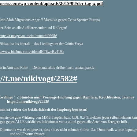
press.com/wp-content/uploads/2019/08/der-tag-x.pdf
 flash-Mob Migrations-Angriff Marokko gegen Ceuta Spanien Europa,
er Seite an alle Aufklärersender und Kollegen!
https://t.me/genau_mein_humor/40668#
ldsau ist los überall ... das Lieblingstier der Göttin Freya
s://www.bitchute.com/video/dHT8weBv419b
n in Amt und Robe ... Denkt mal aktiv drüber nach, anstatt passiv:
://t.me/nikivogt/2582#
d' Zwillinge " 2 Stunden nach Vorsorge-Impfung gegen Diphterie, Keuchhusten, Tetanus
https://t.me/nikivogt/2553#
it ist seither die Gefährlichkeit der Impfung
bewiesen
!
lichten sie die gute Wirkung von MMS Tropfen bzw. CDL 0,3 % welches jeder selber nehmen ka
n gegen ALLE wirklichen Infektionen von a-z und gegen alle Arten von Erregern hilft.
m Dummvolk wurde eingeredet, dass sie es nicht nehmen sollen. Das Dummvolk wurde kaputtge
und soll Pharma fressen.