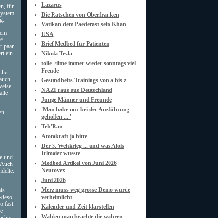
Lazarus
n, für
system
Die Ratschen von Oberfranken
ng.
Vatikan dem Paederast sein Khan
nem
USA
ie
Brief Medbed für Patienten
r paar
rt ein
Nikola Tesla
tolle Filme immer wieder sonntags viel
Freude
sher.
 auch
Gesundheits-Trainings von a bis z
weise
NAZI raus aus Deutschland
alle
Junge Männer und Freunde
'Man habe nur bei der Ausführung
n ...
geholfen ... '
Teh'Ran
Atomkraft ja bitte
Der 3. Weltkrieg ... und was Alois
Irlmaier wusste
ne und
Medbed Artikel von Juni 2026
. Auch
Neurovex
delte.
Juni 2026
Merz muss weg grosse Demo wurde
als
wieso
verheimlicht
o fast
Kalender und Zeit klarstellen
he
Wahlen man beachte die wahren
echte