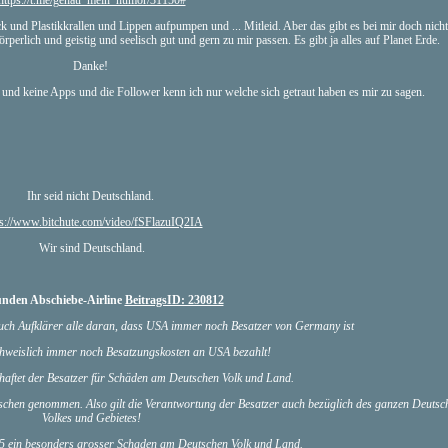
https://t.me/genau_mein_humor/31150#
d Plastikkrallen und Lippen aufpumpen und ... Mitleid. Aber das gibt es bei mir doch nicht
perlich und geistig und seelisch gut und gern zu mir passen. Es gibt ja alles auf Planet Erde.
Danke!
und keine Apps und die Follower kenn ich nur welche sich getraut haben es mir zu sagen.
Ihr seid nicht Deutschland.
ps://www.bitchute.com/video/fSFlazuIQ2IA
Wir sind Deutschland.
nden Abschiebe-Airline
BeitragsID: 230812
Euch Aufklärer alle daran, dass USA immer noch Besatzer von Germany ist
weislich immer noch Besatzungskosten an USA bezahlt!
haftet der Besatzer für Schäden am Deutschen Volk und Land.
chen genommen. Also gilt die Verantwortung der Besatzer auch bezüglich des ganzen Deutsc
Volkes und Gebietes!
015 ein besonders grosser Schaden am Deutschen Volk und Land.