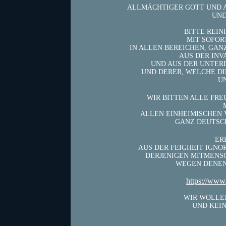
ALLMÄCHTIGER GOTT UND 
UND
BITTE REIN
MIT SOFOR
IN ALLEN BEREICHEN, GA
AUS DER IN
UND AUS DER UNTER
UND DERER,
WELCHE DI
U
WIR BITTEN ALLE FR
ALLEN EINHEIMISCHEN 
GANZ DEUTSC
ER
AUS DER FEIGHEIT IGN
DERJENIGEN MITMENS
WEGEN DENEN 
https://www.
WIR WOLLE
UND KEIN