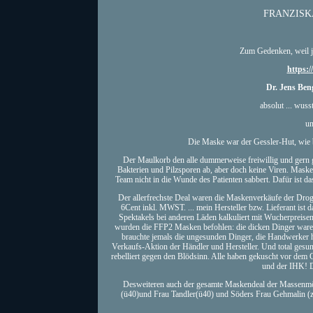
FRANZISK
Zum Gedenken, weil je
https:
Dr. Jens Ben
absolut ... wus
un
Die Maske war der Gessler-Hut, wie 
Der Maulkorb den alle dummerweise freiwillig und gern g
Bakterien und Pilzsporen ab, aber doch keine Viren. Mask
Team nicht in die Wunde des Patienten sabbert. Dafür ist d
Der allerfrechste Deal waren die Maskenverkäufe der Drog
6Cent inkl. MWST. ... mein Hersteller bzw. Lieferant ist
Spektakels bei anderen Läden kalkuliert mit Wucherpreis
wurden die FFP2 Masken befohlen: die dicken Dinger waren 
brauchte jemals die ungesunden Dinger, die Handwerker h
Verkaufs-Aktion der Händler und Hersteller. Und total ges
rebelliert gegen den Blödsinn. Alle haben gekuscht vor dem G
und der IHK! D
Desweiteren auch der gesamte Maskendeal der Massenmör
(ü40)und Frau Tandler(ü40) und Söders Frau Gehmalin (zig