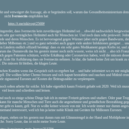
kt und verweigert die Aussage, als er begründen soll, warum das Gesundheitsministerium dem
nicht
Ivermectin
empfohlen hat:
https://t.me/nikivogt/2560#
eredet, dass Ivermectin kein zuverlässiges Heilmittel sei ... obwohl nachweislich bergeweis
in sehr gut verträgliches Heilmittel auch für Menschen ist. Und noch dazu sehr preiswert. Jede
ferde und deren Menschen. Es ist hervorragend gegen Würmer (aber nicht gegen Bandwurm, die
eber Milbemax etc.) und so ganz nebenbei auch gegen viele andere Infektionen geeignet ... u
en Ländern endlich offiziell bestätigt: dass es ein sehr gutes Medikament gegen Krebs ist, und 
arum das Dummvolk das bis gestern immer noch nicht wusste, weiss ich nicht ... also ich Franz
sich gegen Patienten schützen, welche Erkältung oder Coronavirus haben, weil die müssen denen
e Ärzte für Aufklärung dass sie Ivermectin nehmen. Ja klar, die haben keine Zeit um krank zu s
l. Die müssen fit bleiben, die klugen Leute.
chen Kunden wenn das Gespräch sich so ergeben hat ... und habe informiert wo es mir mögli
, gell. Die wollten lieber Chemo fressen und sich kaputt bestrahlen und rauchen und Mitleid ernt
iele zigtausend Euronen auf Kosten der Beitragszahler zu verplempern.
ch selten arbeite für solche. Ich habe eigentlich kaum Freizeit gehabt seit 2020. Weil ich muss
viel lesen und schreiben und lernen.
noch so einige schöne Dinge hab ich in meiner Freizeit gelesen und studiert. Oder paar Tro
 kann für manche Menschen und Tiere auch die angenehmste und gründlichste Bestrahlung geg
erter geht es kaum, gell. Nur es wollte keiner wissen von mir. Ich wurde immer nur dumm anges
iemand interessiert, weil ich bin ja keine noble Klinik mit Geräten für Millionen Euronen.
zulegen, stehen sie bis gestern nur dumm rum mit Glimmstengel in der Hand und Mobilphone in
he. Sorry Leute, das ist nicht meine Sorte Leute.