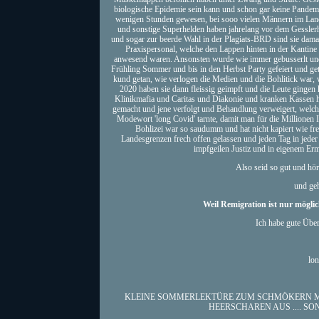
biologische Epidemie sein kann und schon gar keine Pandemi
wenigen Stunden gewesen, bei sooo vielen Männern im Land
und sonstige Superhelden haben jahrelang vor dem Gessler
und sogar zur beerde Wahl in der Plagiats-BRD sind sie dam
Praxispersonal, welche den Lappen hinten in der Kantin
anwesend waren. Ansonsten wurde wie immer gebusserlt und 
Frühling Sommer und bis in den Herbst Party gefeiert und getan
kund getan, wie verlogen die Medien und die Bohlitick war,
2020 haben sie dann fleissig geimpft und die Leute gingen
Klinikmafia und Caritas und Diakonie und kranken Kassen ha
gemacht und jene verfolgt und Behandlung verweigert, welc
Modewort 'long Covid' tarnte, damit man für die Millionen 
Bohlizei war so saudumm und hat nicht kapiert wie fre
Landesgrenzen frech offen gelassen und jeden Tag in jede
impfgeilen Justiz und in eigenem Er
Also seid so gut und hör
und geh
Weil Remigration ist nur mögli
Ich habe gute Übers
lon
KLEINE SOMMERLEKTÜRE ZUM SCHMÖKERN MI
HEERSCHAREN AUS .... S