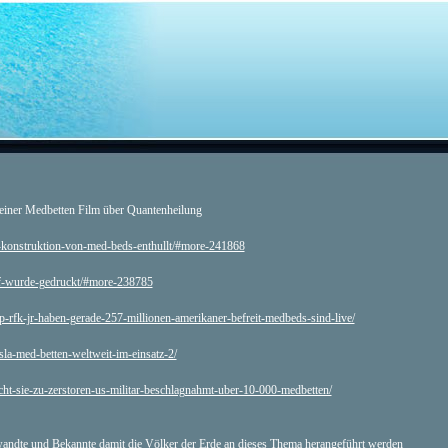
einer Medbetten Film über Quantenheilung
-konstruktion-von-med-beds-enthullt/#more-241868
pf-wurde-gedruckt/#more-238785
p-rfk-jr-haben-gerade-257-millionen-amerikaner-befreit-medbeds-sind-live/
sla-med-betten-weltweit-im-einsatz-2/
ht-sie-zu-zerstoren-us-militar-beschlagnahmt-uber-10-000-medbetten/
wandte und Bekannte damit die Völker der Erde an dieses Thema herangeführt werden