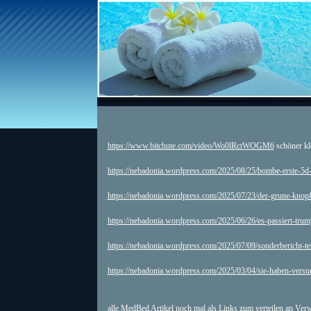
https://www.bitchute.com/video/Wo0lRctWOGM6
schöner kl
https://nebadonia.wordpress.com/2025/08/25/bombe-erste-5d
https://nebadonia.wordpress.com/2025/07/23/der-grune-kno
https://nebadonia.wordpress.com/2025/06/26/es-passiert-trum
https://nebadonia.wordpress.com/2025/07/09/sonderbericht-te
https://nebadonia.wordpress.com/2025/03/04/sie-haben-versuc
alle MedBed Artikel noch mal als Links zum verteilen an Ver