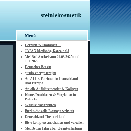
steinlekosmetik
Menü
Herzlich Willkommen ...
JAPAN Medbeds, Korea bald
MedBed Artikel vom 24.03.2025 und
Juli 2026
Deutsches Benzin
g'ruin-energy-projex
An ALLE Patrioten in Deutschland
und Europa
An alle Aufklärersender & Kollegen
Klone, Doubletten & Vinyletten in
Politicks
aktuelle Nachrichten
Burka die volle Blamage weltweit
Deutschland Theutschland
Bitte komplett anschauen und verteilen
MedBetten Film über Quantenheilung