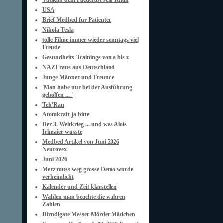
Vatikan dem Paederast sein Khan
USA
Brief Medbed für Patienten
Nikola Tesla
tolle Filme immer wieder sonntags viel
Freude
Gesundheits-Trainings von a bis z
NAZI raus aus Deutschland
Junge Männer und Freunde
'Man habe nur bei der Ausführung
geholfen ... '
Teh'Ran
Atomkraft ja bitte
Der 3. Weltkrieg ... und was Alois
Irlmaier wusste
Medbed Artikel von Juni 2026
Neurovex
Juni 2026
Merz muss weg grosse Demo wurde
verheimlicht
Kalender und Zeit klarstellen
Wahlen man beachte die wahren
Zahlen
Dirndlgate Messer Mörder Mädchen