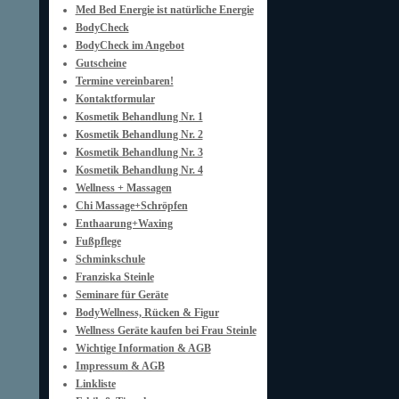
Med Bed Energie ist natürliche Energie
BodyCheck
BodyCheck im Angebot
Gutscheine
Termine vereinbaren!
Kontaktformular
Kosmetik Behandlung Nr. 1
Kosmetik Behandlung Nr. 2
Kosmetik Behandlung Nr. 3
Kosmetik Behandlung Nr. 4
Wellness + Massagen
Chi Massage+Schröpfen
Enthaarung+Waxing
Fußpflege
Schminkschule
Franziska Steinle
Seminare für Geräte
BodyWellness, Rücken & Figur
Wellness Geräte kaufen bei Frau Steinle
Wichtige Information & AGB
Impressum & AGB
Linkliste