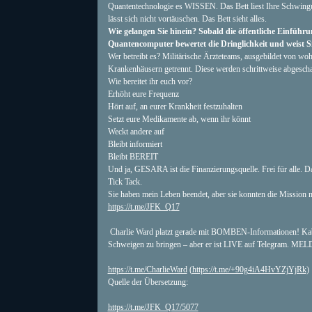
Quantentechnologie es WISSEN. Das Bett liest Ihre Schwingu
lässt sich nicht vortäuschen. Das Bett sieht alles.
Wie gelangen Sie hinein? Sobald die öffentliche Einführun
Quantencomputer bewertet die Dringlichkeit und weist S
Wer betreibt es? Militärische Ärzteteams, ausgebildet von 
Krankenhäusern getrennt. Diese werden schrittweise abgescha
Wie bereitet ihr euch vor?
Erhöht eure Frequenz
Hört auf, an eurer Krankheit festzuhalten
Setzt eure Medikamente ab, wenn ihr könnt
Weckt andere auf
Bleibt informiert
Bleibt BEREIT
Und ja, GESARA ist die Finanzierungsquelle. Frei für alle. Da
Tick Tack.
Sie haben mein Leben beendet, aber sie konnten die Mission 
https://t.me/JFK_Q17
Charlie Ward platzt gerade mit BOMBEN-Informationen! Kaba
Schweigen zu bringen – aber er ist LIVE auf Telegram. MEL
https://t.me/CharlieWard
(
https://t.me/+90g4iA4HvYZjYjRk
)️
Quelle der Übersetzung:
https://t.me/JFK_Q17/5077