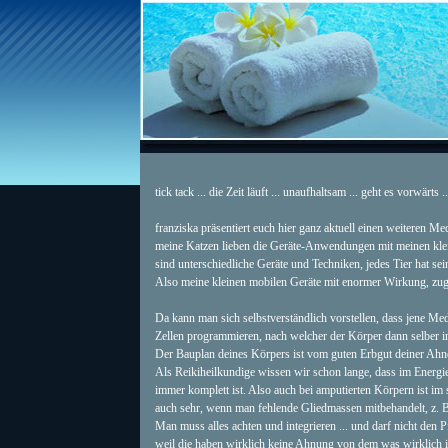
tick tack ... die Zeit läuft ... unaufhaltsam ... geht es vorwärts 
franziska präsentiert euch hier ganz aktuell einen weiteren Medb
meine Katzen lieben die Geräte-Anwendungen mit meinen kleine
sind unterschiedliche Geräte und Techniken, jedes Tier hat sei
Also meine kleinen mobilen Geräte mit enormer Wirkung, zug
Da kann man sich selbstverständlich vorstellen, dass jene Me
Zellen programmieren, nach welcher der Körper dann selber 
Der Bauplan deines Körpers ist vom guten Erbgut deiner Ahne
Als Reikiheilkundige wissen wir schon lange, dass im Energief
immer komplett ist. Also auch bei amputierten Körpern ist im s
auch sehr, wenn man fehlende Gliedmassen mitbehandelt, z. B
Man muss alles achten und integrieren ... und darf nicht den 
weil die haben wirklich keine Ahnung von dem was wirklich i