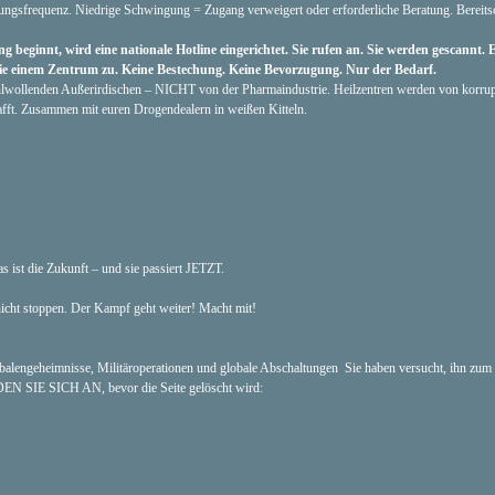
ngsfrequenz. Niedrige Schwingung = Zugang verweigert oder erforderliche Beratung. Bereits
g beginnt, wird eine nationale Hotline eingerichtet. Sie rufen an. Sie werden gescannt. 
ie einem Zentrum zu. Keine Bestechung. Keine Bevorzugung. Nur der Bedarf.
wohlwollenden Außerirdischen – NICHT von der Pharmaindustrie. Heilzentren werden von korru
fft. Zusammen mit euren Drogendealern in weißen Kitteln.
s ist die Zukunft – und sie passiert JETZT.
nicht stoppen. Der Kampf geht weiter! Macht mit!
lengeheimnisse, Militäroperationen und globale Abschaltungen Sie haben versucht, ihn zum
DEN SIE SICH AN, bevor die Seite gelöscht wird: