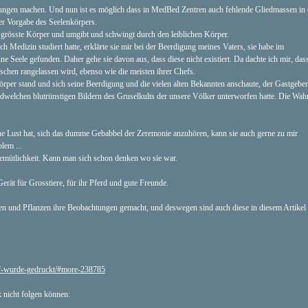
tungen machen. Und nun ist es möglich dass in MedBed Zentren auch fehlende Gliedmassen in 
der Vorgabe des Seelenkörpers.
er grösste Körper und umgibt und schwingt durch den leiblichen Körper.
h Medizin studiert hatte, erklärte sie mir bei der Beerdigung meines Vaters, sie habe im
e Seele gefunden. Daher gehe sie davon aus, dass diese nicht existiert. Da dachte ich mir, das
schen rangelassen wird, ebenso wie die meisten ihrer Chefs.
körper stand und sich seine Beerdigung und die vielen alten Bekannten anschaute, der Gastgebe
dwelchen blutrünstigen Bildern des Gruselkults der unsere Völker unterworfen hatte. Die Wahr
eine Lust hat, sich das dumme Gebabbel der Zeremonie anzuhören, kann sie auch gerne zu mir
lem ...
 Gemütlichkeit. Kann man sich schon denken wo sie war.
erät für Grosstiere, für ihr Pferd und gute Freunde.
ren und Pflanzen ihre Beobachtungen gemacht, und deswegen sind auch diese in diesem Artikel
pf-wurde-gedruckt/#more-238785
k nicht folgen können: