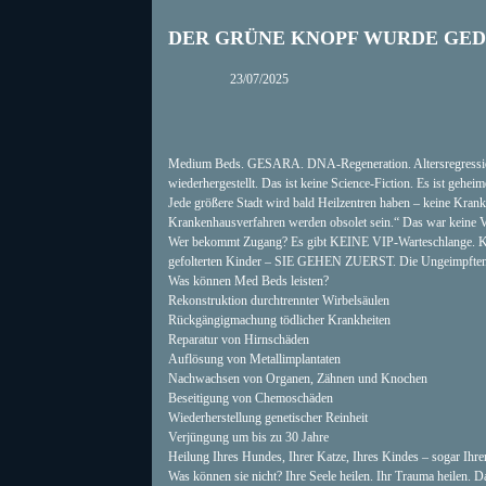
DER GRÜNE KNOPF WURDE GE
23/07/2025
Medium Beds. GESARA. DNA-Regeneration. Altersregression
wiederhergestellt. Das ist keine Science-Fiction. Es ist gehe
Jede größere Stadt wird bald Heilzentren haben – keine Kranke
Krankenhausverfahren werden obsolet sein.“ Das war keine V
Wer bekommt Zugang? Es gibt KEINE VIP-Warteschlange. Kein 
gefolterten Kinder – SIE GEHEN ZUERST. Die Ungeimpften? Prio
Was können Med Beds leisten?
Rekonstruktion durchtrennter Wirbelsäulen
Rückgängigmachung tödlicher Krankheiten
Reparatur von Hirnschäden
Auflösung von Metallimplantaten
Nachwachsen von Organen, Zähnen und Knochen
Beseitigung von Chemoschäden
Wiederherstellung genetischer Reinheit
Verjüngung um bis zu 30 Jahre
Heilung Ihres Hundes, Ihrer Katze, Ihres Kindes – sogar Ihre
Was können sie nicht? Ihre Seele heilen. Ihr Trauma heilen. D