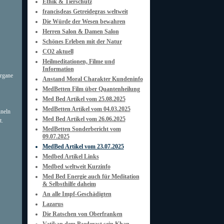
Ethik & Tierschutz
francisdeas Getreidegras weltweit
Die Würde der Wesen bewahren
Herren Salon & Damen Salon
Schönes Erleben mit der Natur
CO2 aktuell
Heilmeditationen, Filme und
Information
rgane
Anstand Moral Charakter Kundeninfo
MedBetten Film über Quantenheilung
Med Bed Artikel vom 25.08.2025
MedBetten Artikel vom 04.03.2025
nneln
Med Bed Artikel vom 26.06.2025
t.
MedBetten Sonderbericht vom
09.07.2025
MedBed Artikel vom 23.07.2025
Medbed Artikel Links
Medbed weltweit Kurzinfo
Med Bed Energie auch für Meditation
& Selbsthilfe daheim
An alle Impf-Geschädigten
Lazarus
Die Ratschen von Oberfranken