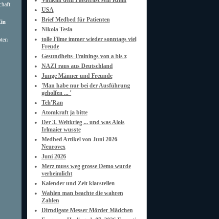
Vatikan dem Paederast sein Khan
chaft
USA
Brief Medbed für Patienten
Ein
Nikola Tesla
tolle Filme immer wieder sonntags viel
pten
Freude
Gesundheits-Trainings von a bis z
NAZI raus aus Deutschland
Junge Männer und Freunde
'Man habe nur bei der Ausführung
geholfen ... '
Teh'Ran
Atomkraft ja bitte
Der 3. Weltkrieg ... und was Alois
Irlmaier wusste
Medbed Artikel von Juni 2026
Neurovex
Juni 2026
Merz muss weg grosse Demo wurde
verheimlicht
Kalender und Zeit klarstellen
Wahlen man beachte die wahren
Zahlen
Dirndlgate Messer Mörder Mädchen