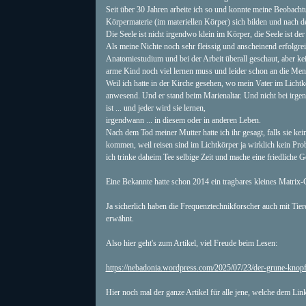
Seit über 30 Jahren arbeite ich so und konnte meine Beobach
Körpermaterie (im materiellen Körper) sich bilden und nach 
Die Seele ist nicht irgendwo klein im Körper, die Seele ist d
Als meine Nichte noch sehr fleissig und anscheinend erfolgreic
Anatomiestudium und bei der Arbeit überall geschaut, aber kein
arme Kind noch viel lernen muss und leider schon an die Men
Weil ich hatte in der Kirche gesehen, wo mein Vater im Licht
anwesend. Und er stand beim Marienaltar. Und nicht bei irgen
ist ... und jeder wird sie lernen,
irgendwann ... in diesem oder in anderen Leben.
Nach dem Tod meiner Mutter hatte ich ihr gesagt, falls sie k
kommen, weil reisen sind im Lichtkörper ja wirklich kein Prob
ich trinke daheim Tee selbige Zeit und mache eine friedliche
Eine Bekannte hatte schon 2014 ein tragbares kleines Matrix-G
Ja sicherlich haben die Frequenztechnikforscher auch mit Tie
erwähnt.
Also hier geht's zum Artikel, viel Freude beim Lesen:
https://nebadonia.wordpress.com/2025/07/23/der-grune-kno
Hier noch mal der ganze Artikel für alle jene, welche dem Lin