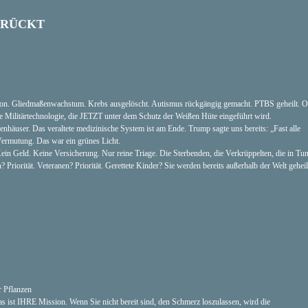
DRÜCKT
. Gliedmaßenwachstum. Krebs ausgelöscht. Autismus rückgängig gemacht. PTBS geheilt. O
ime Militärtechnologie, die JETZT unter dem Schutz der Weißen Hüte eingeführt wird.
nhäuser. Das veraltete medizinische System ist am Ende. Trump sagte uns bereits: „Fast alle
ermutung. Das war ein grünes Licht.
Geld. Keine Versicherung. Nur reine Triage. Die Sterbenden, die Verkrüppelten, die in Tu
rität. Veteranen? Priorität. Gerettete Kinder? Sie werden bereits außerhalb der Welt geheil
r Pflanzen
as ist IHRE Mission. Wenn Sie nicht bereit sind, den Schmerz loszulassen, wird die