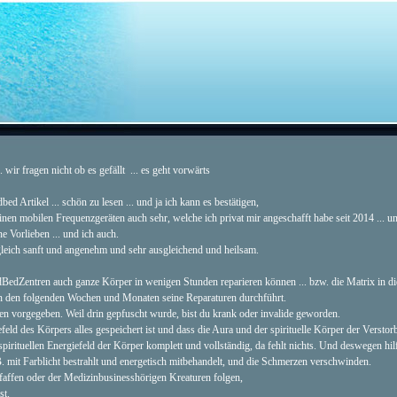
... wir fragen nicht ob es gefällt ... es geht vorwärts
ed Artikel ... schön zu lesen ... und ja ich kann es bestätigen,
n mobilen Frequenzgeräten auch sehr, welche ich privat mir angeschafft habe seit 2014 ... un
ne Vorlieben ... und ich auch.
leich sanft und angenehm und sehr ausgleichend und heilsam.
dBedZentren auch ganze Körper in wenigen Stunden reparieren können ... bzw. die Matrix in di
in den folgenden Wochen und Monaten seine Reparaturen durchführt.
n vorgegeben. Weil drin gepfuscht wurde, bist du krank oder invalide geworden.
eld des Körpers alles gespeichert ist und dass die Aura und der spirituelle Körper der Verstor
pirituellen Energiefeld der Körper komplett und vollständig, da fehlt nichts. Und deswegen hilf
. mit Farblicht bestrahlt und energetisch mitbehandelt, und die Schmerzen verschwinden.
Pfaffen oder der Medizinbusinesshörigen Kreaturen folgen,
st.