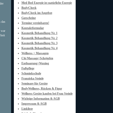
Med Bed Energie ist natürliche Energie
der
BodyCheck
BodyCheck im Angebot
Gutscheine
s das
Termine vereinbaren!
Kontaktformular
r war
Kosmetik Behandlung Nr. 1
heit
Kosmetik Behandlung Nr. 2
Kosmetik Behandlung Nr. 3
Kosmetik Behandlung Nr. 4
Wellness + Massagen
Chi Massage+Schröpfen
Enthaarung+Waxing
Fußpflege
Schminkschule
Franziska Steinle
Seminare für Geräte
BodyWellness, Rücken & Figur
Wellness Geräte kaufen bei Frau Steinle
Wichtige Information & AGB
Impressum & AGB
Linkliste