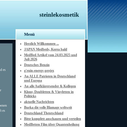
steinlekosmetik
Menü
Herzlich Willkommen ...
JAPAN Medbeds, Korea bald
MedBed Artikel vom 24.03.2025 und
Juli 2026
Deutsches Benzin
d es
g'ruin-energy-projex
An ALLE Patrioten in Deutschland
und Europa
An alle Aufklärersender & Kollegen
e
Klone, Doubletten & Vinyletten in
Politicks
aktuelle Nachrichten
benen
Burka die volle Blamage weltweit
t es
Deutschland Theutschland
Bitte komplett anschauen und verteilen
MedBetten Film über Quantenheilung