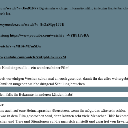
e.com/watch?v=Jke91N77lSg
ein sehr wichtiger Informationsfilm, im letzten Kapitel berichte
ilt hat.
www.youtube.com/watch?v=8tOaMpy1JJE
astung
https://www.youtube.com/watch?v=-VYfPi1PoRA
m/watch?v=rMHA-M7mSDw
www.youtube.com/watch?v=HpbGh7u2vvM
 Kind eingestellt ... ein wunderschöner Film!
it vor einigen Wochen schon mal an euch gesendet, damit ihr das alles weitergebt 
en Familien umgeben welche dringend Schulung brauchen.
en, falls ihr Bekannte in anderen Ländern habt!
et!
me auch auf eure Heimatsprachen übersetzen, wenn ihr mögt, das wäre sehr schön,
lles was in dem Film gesprochen wird, dann können sehr viele Menschen Hilfe bekom
n und Tiere und Situationen auf die man sich einstellt und zwar frei von Erwart