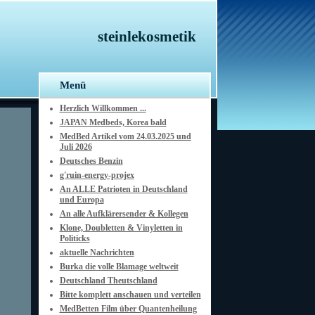
steinlekosmetik
Menü
Herzlich Willkommen ...
JAPAN Medbeds, Korea bald
MedBed Artikel vom 24.03.2025 und
Juli 2026
Deutsches Benzin
g'ruin-energy-projex
An ALLE Patrioten in Deutschland
und Europa
An alle Aufklärersender & Kollegen
Klone, Doubletten & Vinyletten in
Politicks
aktuelle Nachrichten
Burka die volle Blamage weltweit
Deutschland Theutschland
Bitte komplett anschauen und verteilen
MedBetten Film über Quantenheilung