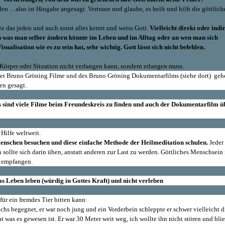
n ... also ist Hingabe angesagt. Vertraue und glaube, es heilt und hilft die göttlich
e das jeden und auch sonst alles kennt und weiss Gott.
Vielleicht direkt oder indi
 was man selber ändern könnte im Leben und im Alltag oder an wen man sich
ualisation wie es zu sein hat, sehr wichtig. Gott lässt sich nicht befehlen.
örper oder Situation nicht verlangen kann, sondern erlangen muss.
er Bruno Gröning Filme und des Bruno Gröning Dokumentarfilms (siehe dort) gehe
en gesagt.
 sind viele Filme beim Freundeskreis zu finden und auch der Dokumentarfilm ü
 Hilfe weltweit.
Menschen besuchen und diese einfache Methode der Heilmeditation schulen.
Jeder
ollte sich darin üben, anstatt anderen zur Last zu werden. Göttliches Menschsein 
d empfangen.
s Leben leben (würdig in Gottes Kraft) und nicht verleben
 für ein fremdes Tier bitten kann:
hs begegnet, er war noch jung und ein Vorderbein schleppte er schwer vielleicht d
ht was es gewesen ist. Er war 30 Meter weit weg, ich wollte ihn nicht stören und bli