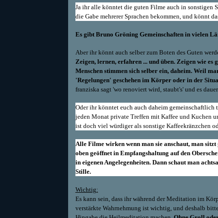
Ja ihr alle könntet die guten Filme auch in sonstigen
die Gabe mehrerer Sprachen bekommen, und könnt das 
Es gibt Bruno Gröning Gemeinschaften in vielen Lä
Aber ihr könnt auch selber zum Boten des Guten werden
Zeigen, lernen, erfahren ... und üben. Zeigen wie es
Menschen stimmen sich selber ein, daheim. Weil man 
'Regelungen'
geschehen im Körper oder in der Situat
franziska sagt 'wo renoviert wird, staubt's' und es daue
Oder ihr könntet euch auch daheim gemeinschaftlich t
jeden Monat private Treffen mit Kaffee und Kuchen un
ist doch viel würdiger als sonstige Kaffeekränzchen od
Alle Filme wirken wenn man sie anschaut, man sitz
oben geöffnet in Empfangshaltung auf den Obersche
in eigenen Angelegenheiten. Dann schaut man achts
Stille.
Wichtig:
Es kann sein, dass ihr während der Meditation im Körpe
verstärkte Wahrnehmung ist wichtig, und deshalb bitte
Hingabe
die
Heilmeditation machen.
Ohne Groll oder