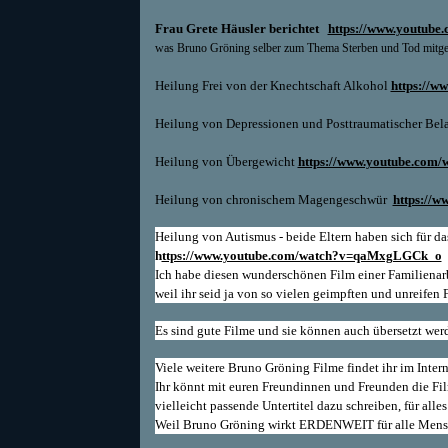
Frau Grete Häusler berichtet
https://www.youtub
was Bruno Gröning selber zum Thema Sterben und Tod mitgete
Heilung Frei von der Knechtschaft Alkohol
https://
Heilung von Depressionen und Posttraumatischer Bel
Heilung von Übergewicht
https://www.youtube.co
Heilung von chronischem Magengeschwür
https://
Heilung von Autismus - beide Eltern haben sich für das
h
ttps://www.youtube.com/watch?v=qaMxgLGCk_o
Ich habe diesen wunderschönen Film einer Familienarbe
weil ihr seid ja von so vielen geimpften und unreif
Es sind gute Filme und sie können auch übersetzt werd
Viele weitere Bruno Gröning Filme findet ihr im Intern
Ihr könnt mit euren Freundinnen und Freunden die Fil
vielleicht passende Untertitel dazu schreiben, für a
Weil Bruno Gröning wirkt ERDENWEIT für alle Mensche