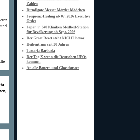
Zahlen
Dirndlgate Messer Mörder Mädchen
Frequenz-Healing ab 07. 2026 Executive
ieren
Order
sund.
Japan in 340 Kliniken Medbed-Station
für Bevölkerung ab Sept. 2026
Der Great Reset steht NICHT bevor!
Heilzentrum seit 30 Jahren
Tartaria Barbaria
Der Tag X wenn die Deutschen UFOs
die
kommen
An alle Bauern und Ghostbuster
cht
hen,