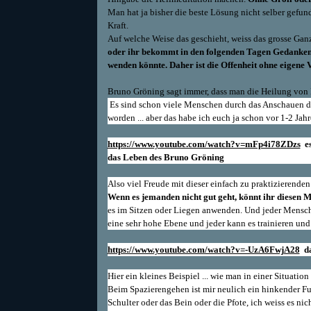
Man hat ja bisher die beste Lösung nicht selber gefunde
Kraft.
Auf welche Weise das geschieht, weiss das grosse Ganz
oder ihr bekommt in den folgenden Tagen Gedanken
wenden könnte. Daher ist die Offenheit ohne eigene Vis
Bruno Gröning sagt immer, dass man die Heilung von K
Es sind schon viele Menschen durch das Anschauen d
worden ... aber das habe ich euch ja schon vor 1-2 Jahr
https://www.youtube.com/watch?v=mFp4i78ZDzs
es
das Leben des Bruno Gröning
Also viel Freude mit dieser einfach zu praktizierenden
Wenn es jemanden nicht gut geht, könnt ihr diesen 
es im Sitzen oder Liegen anwenden. Und jeder Mensch s
eine sehr hohe Ebene und jeder kann es trainieren un
https://www.youtube.com/watch?v=-UzA6FwjA28
da
Hier ein kleines Beispiel ... wie man in einer Situation
Beim Spazierengehen ist mir neulich ein hinkender Fuc
Schulter oder das Bein oder die Pfote, ich weiss es nic