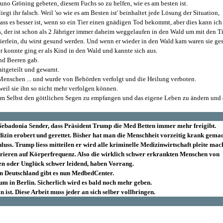
runo Gröning gebeten, diesem Fuchs so zu helfen, wie es am besten ist.
iegt ihr falsch. Weil 'so wie es am Besten ist' beinhaltet jede Lösung der Situation,
ass es besser ist, wenn so ein Tier einen gnädigen Tod bekommt, aber dies kann ich
as, der ist schon als 2 Jähriger immer daheim weggelaufen in den Wald um mit den T
 Tierlein, du wirst gesund werden. Und wenn er wieder in den Wald kam waren sie ge
er konnte ging er als Kind in den Wald und kannte sich aus.
und Beeren gab.
itgeteilt und gewarnt.
e Menschen ... und wurde von Behörden verfolgt und die Heilung verboten.
weil sie ihn so nicht mehr verfolgen können.
dem Selbst den göttlichen Segen zu empfangen und das eigene Leben zu ändern und 
ebadonia Sender, dass Präsident Trump die Med Betten immer mehr freigibt.
zin erobert und gerettet.
Bisher hat man die Menschheit vorzeitig krank gema
hluss. Trump liess mitteilen er wird alle kriminelle Medizinwirtschaft pleite mac
erieren auf Körperfrequenz. Also die wirklich schwer erkrankten Menschen von
en oder Unglück schwer leidend, haben Vorrang.
in Deutschland gibt es nun MedbedCenter.
um in Berlin. Sicherlich wird es bald noch mehr geben.
 ist. Diese Arbeit muss jeder an sich selber vollbringen.