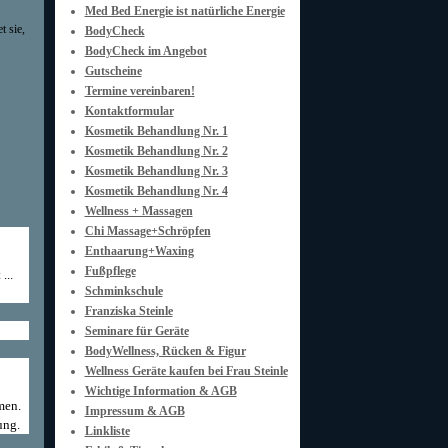
Med Bed Energie ist natürliche Energie
t sie,
BodyCheck
BodyCheck im Angebot
Gutscheine
Termine vereinbaren!
Kontaktformular
Kosmetik Behandlung Nr. 1
Kosmetik Behandlung Nr. 2
Kosmetik Behandlung Nr. 3
Kosmetik Behandlung Nr. 4
Wellness + Massagen
Chi Massage+Schröpfen
Enthaarung+Waxing
Fußpflege
...
Schminkschule
Franziska Steinle
Seminare für Geräte
BodyWellness, Rücken & Figur
Wellness Geräte kaufen bei Frau Steinle
Wichtige Information & AGB
men.
Impressum & AGB
ung.
Linkliste