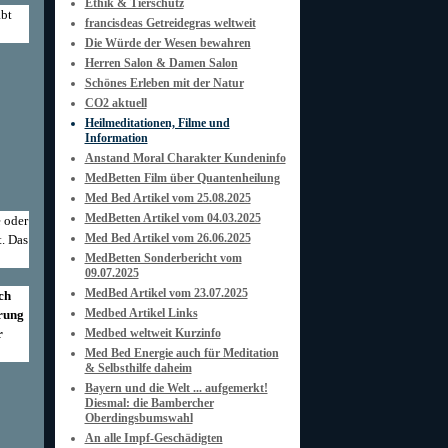
Ethik & Tierschutz
abt
francisdeas Getreidegras weltweit
Die Würde der Wesen bewahren
Herren Salon & Damen Salon
Schönes Erleben mit der Natur
CO2 aktuell
Heilmeditationen, Filme und
Information
Anstand Moral Charakter Kundeninfo
MedBetten Film über Quantenheilung
Med Bed Artikel vom 25.08.2025
MedBetten Artikel vom 04.03.2025
 oder
Med Bed Artikel vom 26.06.2025
. Das
MedBetten Sonderbericht vom
09.07.2025
MedBed Artikel vom 23.07.2025
ch
Medbed Artikel Links
rung
r
Medbed weltweit Kurzinfo
Med Bed Energie auch für Meditation
& Selbsthilfe daheim
Bayern und die Welt ... aufgemerkt!
Diesmal: die Bambercher
Oberdingsbumswahl
An alle Impf-Geschädigten