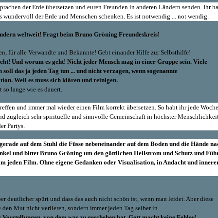
 Sprachen der Erde übersetzen und euren Freunden in anderen Ländern senden. Ihr h
wundervoll der Erde und Menschen schenken. Es ist notwendig ... not wendig.
ndern weltweit! Fragt beim Bruno Gröning Freundeskreis!
, für alle Verwandte und Bekannte! Gebt einander Hilfe zur Selbsthilfe!
 geht! Und worum es geht! Nicht jeder Mensch mag in einer Gruppe sein. Viele
soll das ja jeden Tag tun ... und nicht verzagen, wenn sogenannte
ion. Weil es muss sich klären und reinigen.
rt so lange wie es dauert.
reffen und immer mal wieder einen Film korrekt übersetzen. So habt ihr jede Woche
d zugleich sehr spirituelle und sinnvolle Gemeinschaft in höchster Menschlichkeit
er Partys.
t gerade auf dem Stuhl die Füsse nebeneinander auf dem Boden und die Hände na
nkel und bittet Bruno Gröning um den göttlichen Heilstrom und Schutz und Füh
am jeden Film. Ohne eigene Gedanken oder Visualisation,
in Andacht und innere
r deutlicher spürt und dass das auch nicht schön ist, wenn man leidet. Aber diese
 den Mut nicht verlieren, sondern immer jeden Tag selber in
 Vorstellungen, von dem was zu geschehen hat. Gott macht keine Fehler!