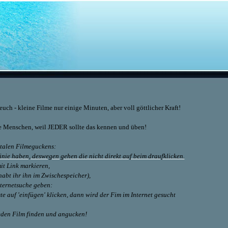
uch - kleine Filme nur einige Minuten, aber voll göttlicher Kraft!
lle Menschen, weil JEDER sollte das kennen und üben!
italen Filmeguckens:
Linie haben, deswegen gehen die nicht direkt auf beim draufklicken.
mit
Link markieren,
habt ihr ihn im Zwischespeicher),
Internetsuche geben:
te auf 'einfügen' klicken, dann wird der Fim im Internet gesucht
jeden Film finden und angucken!