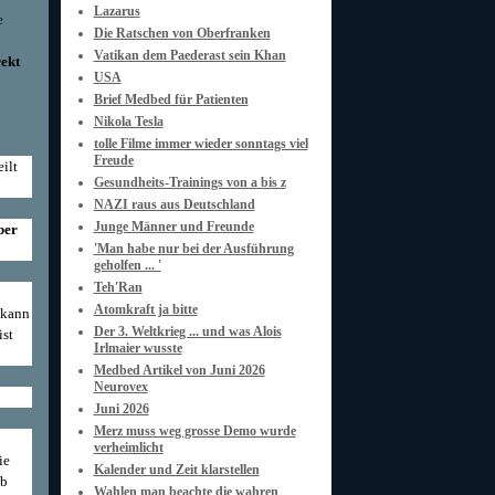
Lazarus
e
Die Ratschen von Oberfranken
Vatikan dem Paederast sein Khan
rekt
USA
Brief Medbed für Patienten
Nikola Tesla
tolle Filme immer wieder sonntags viel
Freude
ilt
Gesundheits-Trainings von a bis z
NAZI raus aus Deutschland
Junge Männer und Freunde
ber
'Man habe nur bei der Ausführung
geholfen ... '
Teh'Ran
Atomkraft ja bitte
 kann
Der 3. Weltkrieg ... und was Alois
ist
Irlmaier wusste
Medbed Artikel von Juni 2026
Neurovex
Juni 2026
Merz muss weg grosse Demo wurde
verheimlicht
ie
Kalender und Zeit klarstellen
eb
Wahlen man beachte die wahren